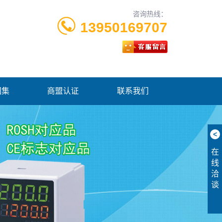
咨询热线：
13950169707
图集
商盟认证
联系我们
<
在
线
洽
谈