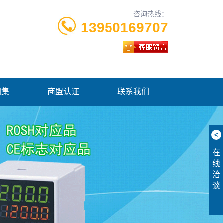
咨询热线：
13950169707
图集
商盟认证
联系我们
<
在
线
洽
谈