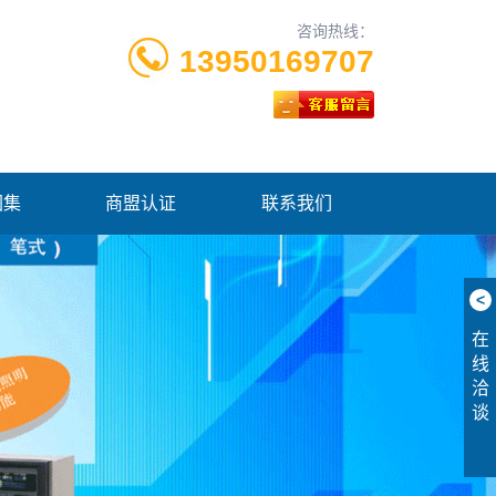
咨询热线：
13950169707
图集
商盟认证
联系我们
<
在
线
洽
谈