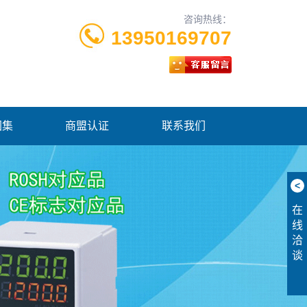
咨询热线：
13950169707
图集
商盟认证
联系我们
<
在
线
洽
谈