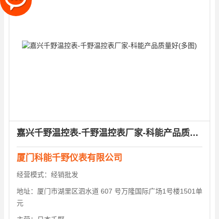
嘉兴千野温控表-千野温控表厂家-科能产品质量好(多图)
厦门科能千野仪表有限公司
经营模式：
经销批发
地址：
厦门市湖里区泗水道 607 号万隆国际广场1号楼1501单
元