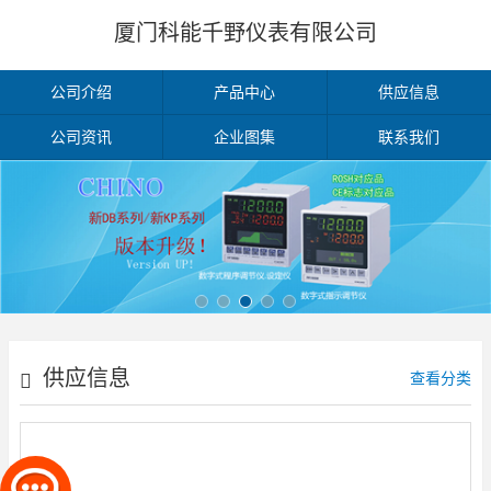
厦门科能千野仪表有限公司
公司介绍
产品中心
供应信息
公司资讯
企业图集
联系我们
供应信息
查看分类