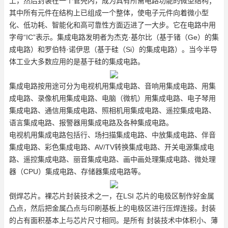
上，然后封装在一个管壳内，成为具有所需电路功能的微型结构；
其中所有元件在结构上已组成一个整体，使电子元件向着微小型
化、低功耗、智能化和高可靠性方面迈进了一大步。它在电路中用
字母“IC”表示。集成电路发明者为杰克·基尔比（基于锗（Ge）的集
成电路）和罗伯特·诺伊思（基于硅（Si）的集成电路）。当今半导
体工业大多数应用的是基于硅的集成电路。
集成电路按用途可分为电视机用集成电路、音响用集成电路、用集
成电路、录像机用集成电路、电脑（微机）用集成电路、电子琴用
集成电路、通信用集成电路、照相机用集成电路、遥控集成电路、
语言集成电路、报警器用集成电路及各种集成电路。
电视机用集成电路包括行、场扫描集成电路、中放集成电路、伴音
集成电路、彩色集成电路、AV/TV转换集成电路、开关电源集成电
路、遥控集成电路、丽音集成电路、画中画处理集成电路、微处理
器（CPU）集成电路、存储器集成电路等。
倒焊芯片。裸芯片封装技术之一，在LSI 芯片的电极区制作好金属
凸点，然后把金属凸点与印刷基板上的电极区进行压焊连接。封装
的占有面积基本上与芯片尺寸相同。是所有 封装技术中体积小、薄