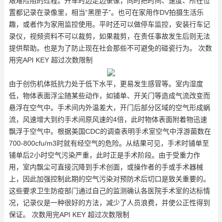
艰难险阻的过程。开车时边走边录像，同时把时间、速度、所在位
置都记录在录像里，相当“黑匣子”。也可在家用作DV拍摄生活乐
趣，或者作为家用监控使用。平时还可以做停车监控，安装行车记
录仪，视频资料不可以裁剪，如果裁剪，在责任事故发生后则无法
提供帮助。也是为了防止现在社会那些不可避免的碰瓷行为。 次数
用完API KEY 超过次数限制
由于创伤机体抵抗力处于低下水平，更易发生感冒等。室内湿度
低，物体表面浮尘随某些动作，如铺单、开关门等造成气流改变而
悬浮在空气中。手术间内外温差大，开门后部分区域的空气形成蜗
流，风速增大到约手术间原风速的4倍，此时物体表面附着物迅速
飘浮于空气中。根据美国CDC的调查表明手术室空气中浮游菌数在
700-800cfu/m3时就有经空气的危险。从结果可见，手术时铺单至
铺单后2小时空气污染严重，此时正是手术阶段。由于受重力作
用，室内飘尘可直接沉降到手术创面，或操作者的手或手术器械
上，因此加强控制此期的空气污染对预防术后切口是致关重要的。
这些要求卫生防疫部门通过自己的监测确认各医院手术室的达标情
况，记录仪是一种很好的方法，减少了人员浪费，并使公正性得到
保证。 次数用完API KEY 超过次数限制