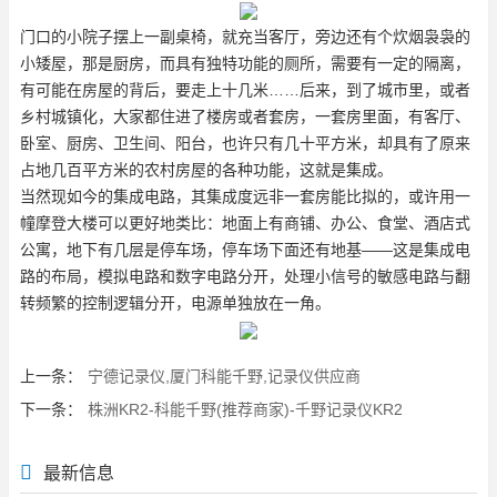
门口的小院子摆上一副桌椅，就充当客厅，旁边还有个炊烟袅袅的
小矮屋，那是厨房，而具有独特功能的厕所，需要有一定的隔离，
有可能在房屋的背后，要走上十几米……后来，到了城市里，或者
乡村城镇化，大家都住进了楼房或者套房，一套房里面，有客厅、
卧室、厨房、卫生间、阳台，也许只有几十平方米，却具有了原来
占地几百平方米的农村房屋的各种功能，这就是集成。
当然现如今的集成电路，其集成度远非一套房能比拟的，或许用一
幢摩登大楼可以更好地类比：地面上有商铺、办公、食堂、酒店式
公寓，地下有几层是停车场，停车场下面还有地基——这是集成电
路的布局，模拟电路和数字电路分开，处理小信号的敏感电路与翻
转频繁的控制逻辑分开，电源单独放在一角。
上一条：
宁德记录仪,厦门科能千野,记录仪供应商
下一条：
株洲KR2-科能千野(推荐商家)-千野记录仪KR2
最新信息